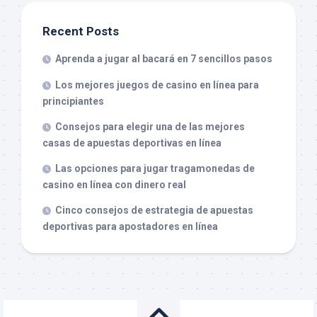
Recent Posts
Aprenda a jugar al bacará en 7 sencillos pasos
Los mejores juegos de casino en línea para
principiantes
Consejos para elegir una de las mejores
casas de apuestas deportivas en línea
Las opciones para jugar tragamonedas de
casino en línea con dinero real
Cinco consejos de estrategia de apuestas
deportivas para apostadores en línea