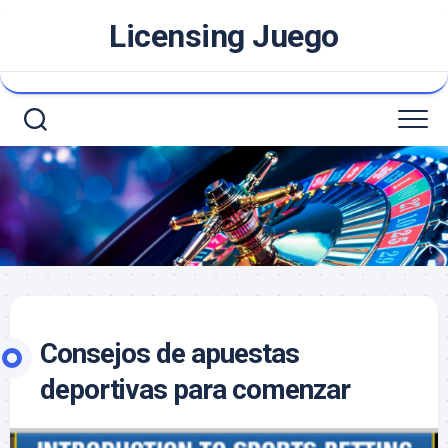
Skip
Licensing Juego
to
content
Consejos de apuestas
deportivas para comenzar