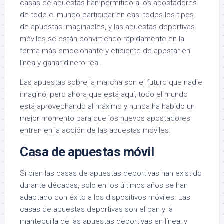
casas de apuestas han permitido a los apostadores
de todo el mundo participar en casi todos los tipos
de apuestas imaginables, y las apuestas deportivas
móviles se están convirtiendo rápidamente en la
forma más emocionante y eficiente de apostar en
línea y ganar dinero real.
Las apuestas sobre la marcha son el futuro que nadie
imaginó, pero ahora que está aquí, todo el mundo
está aprovechando al máximo y nunca ha habido un
mejor momento para que los nuevos apostadores
entren en la acción de las apuestas móviles.
Casa de apuestas móvil
Si bien las casas de apuestas deportivas han existido
durante décadas, solo en los últimos años se han
adaptado con éxito a los dispositivos móviles. Las
casas de apuestas deportivas son el pan y la
mantequilla de las apuestas deportivas en línea, y