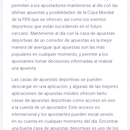
permiten a los apostadores mantenerse al día con las
últimas apuestas y posibilidades de la Copa Mundial
de la FIFA que se ofrecen, así como los eventos
deportivos que están sucediendo en el futuro
cercano. Mantenerse al día con la casa de apuestas
deportivas de un corredor de apuestas es la mejor
manera de averiguar qué apuestas son las más
populares en cualquier momento, y permite a los
apostantes tomar decisiones informadas al realizar
una apuesta.
Las casas de apuestas deportivas se pueden
descargar en una aplicación, y algunas de las mejores
aplicaciones de apuestas móviles ofrecen tanto
casas de apuestas deportivas como acceso en vivo
a la cuenta de un apostador. Este acceso es
internacional y los apostantes pueden iniciar sesión
en su cuenta en cualquier momento del día. Encontrar
una buena casa de apuestas deportivas es uno de los