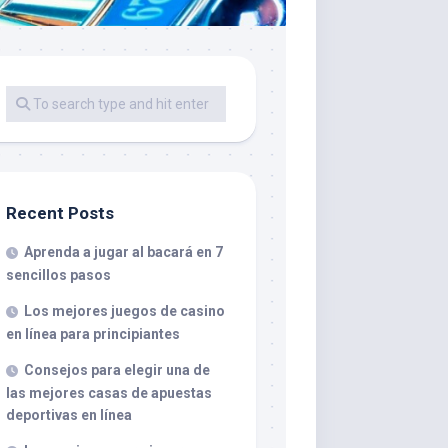
Recent Posts
Aprenda a jugar al bacará en 7
sencillos pasos
Los mejores juegos de casino
en línea para principiantes
Consejos para elegir una de
las mejores casas de apuestas
deportivas en línea