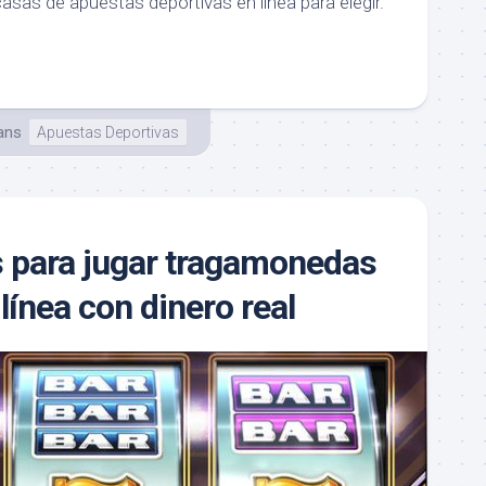
 casas de apuestas deportivas en línea para elegir.
ans
Apuestas Deportivas
 para jugar tragamonedas
línea con dinero real