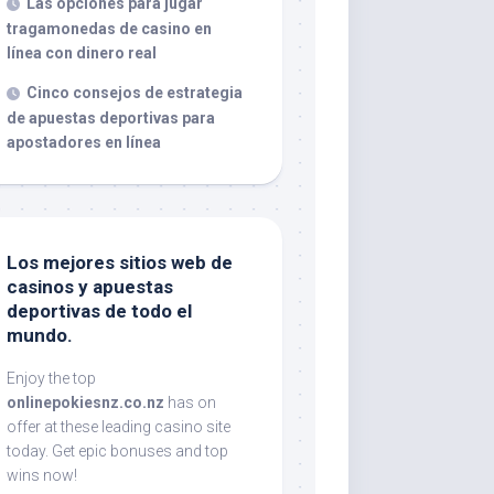
Las opciones para jugar
tragamonedas de casino en
línea con dinero real
Cinco consejos de estrategia
de apuestas deportivas para
apostadores en línea
Los mejores sitios web de
casinos y apuestas
deportivas de todo el
mundo.
Enjoy the top
onlinepokiesnz.co.nz
has on
offer at these leading casino site
today. Get epic bonuses and top
wins now!