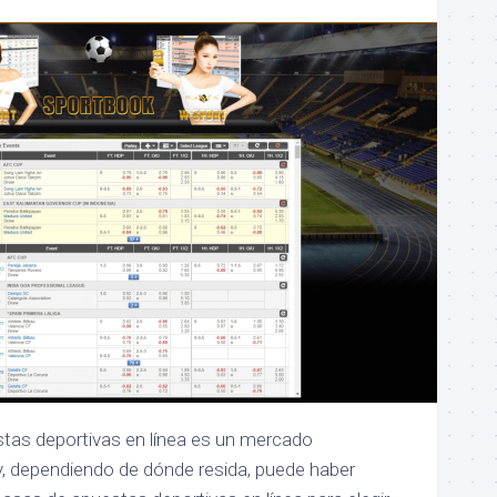
estas deportivas en línea es un mercado
, dependiendo de dónde resida, puede haber