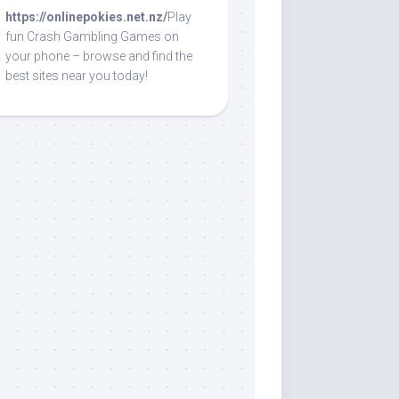
https://onlinepokies.net.nz/
Play
fun Crash Gambling Games on
your phone – browse and find the
best sites near you today!