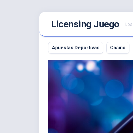
Skip
Licensing Juego
to
Los 
content
Apuestas Deportivas
Casino