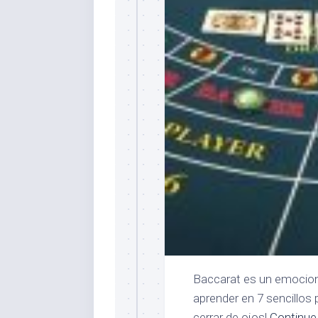
Baccarat es un emocio
aprender en 7 sencillos 
cerrar de ojos!
Continue