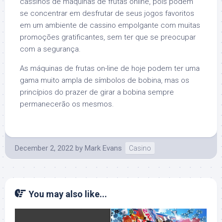
cassinos de máquinas de frutas online, pois podem
se concentrar em desfrutar de seus jogos favoritos
em um ambiente de cassino empolgante com muitas
promoções gratificantes, sem ter que se preocupar
com a segurança.
As máquinas de frutas on-line de hoje podem ter uma
gama muito ampla de símbolos de bobina, mas os
princípios do prazer de girar a bobina sempre
permanecerão os mesmos.
December 2, 2022
by
Mark Evans
Casino
You may also like...